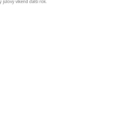
 júlový víkend ďalší rok.