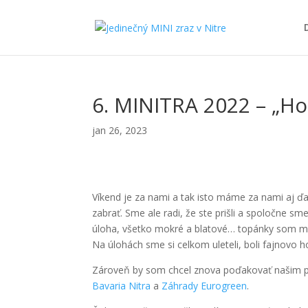
6. MINITRA 2022 – „Ho
jan 26, 2023
Víkend je za nami a tak isto máme za nami aj ď
zabrať. Sme ale radi, že ste prišli a spoločne s
úloha, všetko mokré a blatové… topánky som mal v
Na úlohách sme si celkom uleteli, boli fajnovo h
Zároveň by som chcel znova poďakovať našim po
Bavaria Nitra
a
Záhrady Eurogreen
.