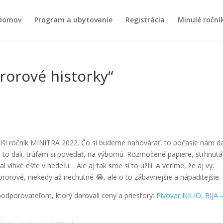
Domov
Program a ubytovanie
Registrácia
Minulé roční
rorové historky“
alší ročník MINITRA 2022. Čo si budeme nahovárať, to počasie nám d
me to dali, trúfam si povedať, na výbornú. Rozmočené papiere, strhnutá
lhké ešte v nedeľu… Ale aj tak sme si to užili. A veríme, že aj vy.
ororové, niekedy až nechutné 😂, ale o to zábavnejšie a nápaditejšie.
dporovateľom, ktorý darovali ceny a priestory:
Pivovar NILIO
,
RIJA 